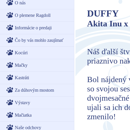
O nás
DUFFY
O plemene Ragdoll
Akita Inu x
Informácie o predaji
Čo by vás mohlo zaujímať
Náš ďalší št
Kocúri
priaznivo nak
Mačky
Bol nájdený v
Kastráti
so svojou ses
Za dúhovým mostom
dvojmesačné š
Výstavy
ujali sa ich 
zmenilo!
Mačiatka
Naše odchovy