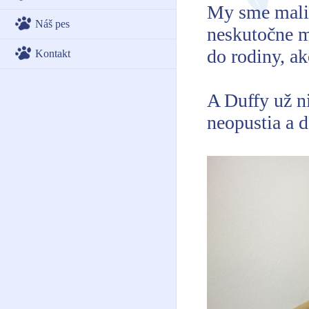
My sme mali 
Náš pes
neskutočne mi
do rodiny, a
Kontakt
A Duffy už ni
neopustia a d