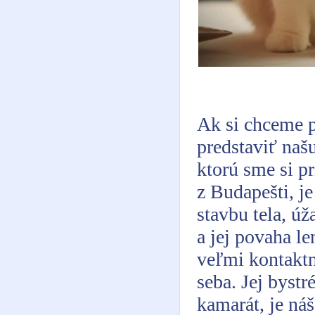
Ak si chceme p
predstaviť naš
ktorú sme si p
z Budapešti, j
stavbu tela, úž
a jej povaha le
veľmi kontaktn
seba. Jej byst
kamarát, je n