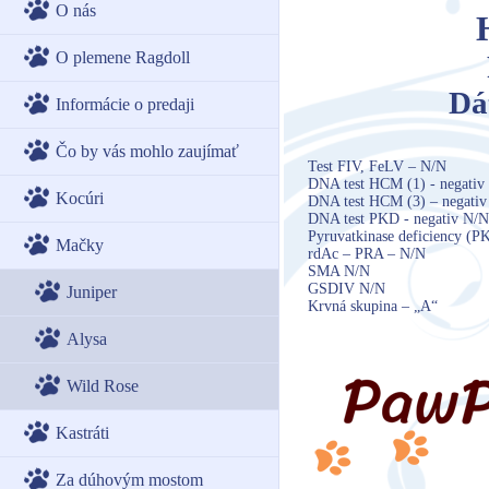
O nás
O plemene Ragdoll
Dá
Informácie o predaji
Čo by vás mohlo zaujímať
Test FIV, FeLV – N/N
DNA test HCM (1) - negativ
Kocúri
DNA test HCM (3) – negati
DNA test PKD - negativ N/N
Pyruvatkinase deficiency (P
Mačky
rdAc – PRA – N/N
SMA N/N
GSDIV N/N
Juniper
Krvná skupina – „A“
Alysa
Wild Rose
Kastráti
Za dúhovým mostom