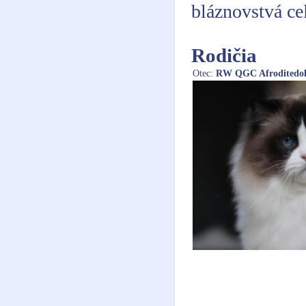
bláznovstvá cel
Rodičia
Otec:
RW QGC Afroditedo