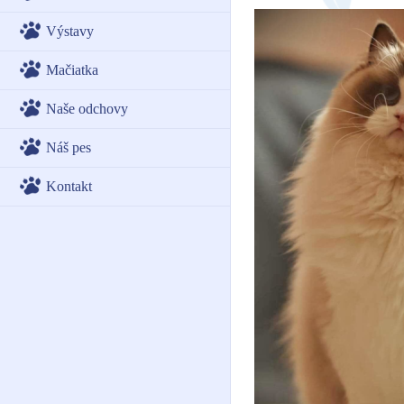
Výstavy
Mačiatka
Naše odchovy
Náš pes
Kontakt