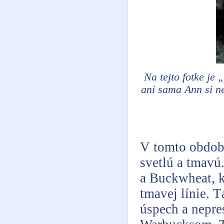
Na tejto fotke j
ani sama Ann si ne
V tomto období
svetlú a tmavú.
a Buckwheat, k
tmavej línie. 
úspech a nepre