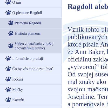
O nás
Ragdoll ale
O plemene Ragdoll
Plemeno Ragdoll
Vznik tohto pl
História plemena
publikovaných
ktoré písala 
Video z natáčania v našej
chovateľskej stanici
že Ann Baker, 
oficiálnu zakl
Informácie o predaji
„vytvorení“ to
Čo by vás mohlo zaujímať
Od svojej sused
Kocúri
mal znaky ako 
svojou mačkou,
Mačky
Josephine. Ten
Kastráti
a pomenovala h