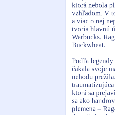
ktorá nebola p
vzhľadom. V t
a viac o nej n
tvoria hlavnú 
Warbucks, Rag
Buckwheat.
Podľa legendy 
čakala svoje ma
nehodu prežila
traumatizujúca
ktorá sa prejav
sa ako handrov
plemena – Rag-d