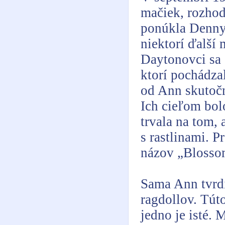
mačiek, rozhod
ponúkla Dennym
niektorí ďalší 
Daytonovci sa 
ktorí pochádza
od Ann skutočn
Ich cieľom bolo
trvala na tom, 
s rastlinami. P
názov „Blosso
Sama Ann tvrd
ragdollov. Túto
jedno je isté. 