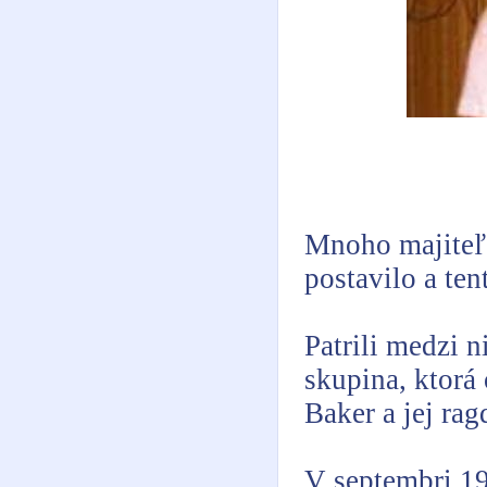
Mnoho majiteľo
postavilo a te
Patrili medzi 
skupina, ktorá
Baker a jej rag
V septembri 19