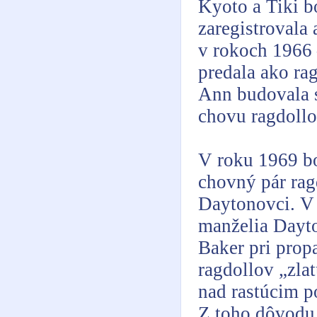
Kyoto a Tiki b
zaregistrovala 
v rokoch 1966 
predala ako ra
Ann budovala s
chovu ragdollo
V roku 1969 bo
chovný pár rag
Daytonovci. V 
manželia Dayt
Baker pri prop
ragdollov „zla
nad rastúcim p
Z toho dôvodu