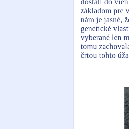
dostali do vie
základom pre v
nám je jasné, 
genetické vlas
vyberané len m
tomu zachovala
črtou tohto úž