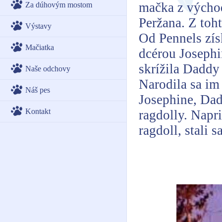
mačka z výcho
Za dúhovým mostom
Peržana. Z toh
Výstavy
Od Pennels získ
Mačiatka
dcérou Josephi
skrížila Daddy
Naše odchovy
Narodila sa im
Náš pes
Josephine, Dad
Kontakt
ragdolly. Napr
ragdoll, stali 