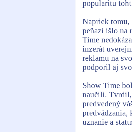
popularitu toh
Napriek tomu, 
peňazí išlo na
Time nedokázal
inzerát uverej
reklamu na svo
podporil aj sv
Show Time bolo
naučili. Tvrdil
predvedený váš
predvádzania, 
uznanie a stat