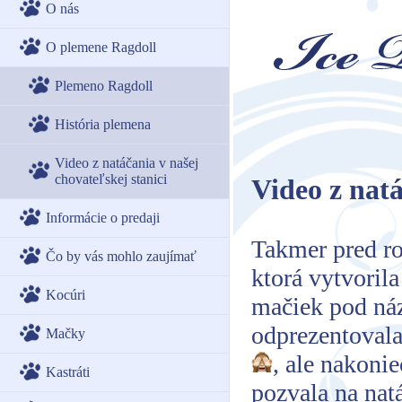
O nás
O plemene Ragdoll
Plemeno Ragdoll
História plemena
Video z natáčania v našej
chovateľskej stanici
Video z natá
Informácie o predaji
Takmer pred ro
Čo by vás mohlo zaujímať
ktorá vytvoril
Kocúri
mačiek pod n
odprezentoval
Mačky
, ale nakoni
Kastráti
pozvala na nat