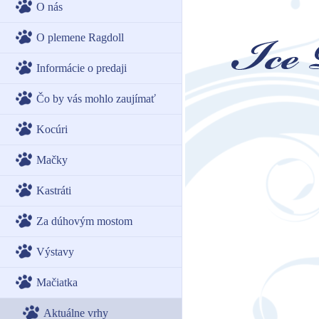
O nás
O plemene Ragdoll
Informácie o predaji
Čo by vás mohlo zaujímať
Kocúri
Mačky
Kastráti
Za dúhovým mostom
Výstavy
Mačiatka
Aktuálne vrhy