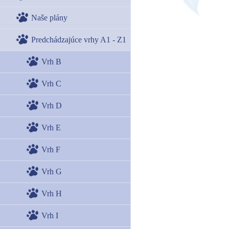
Naše plány
Predchádzajúce vrhy A1 - Z1
Vrh B
Vrh C
Vrh D
Vrh E
Vrh F
Vrh G
Vrh H
Vrh I