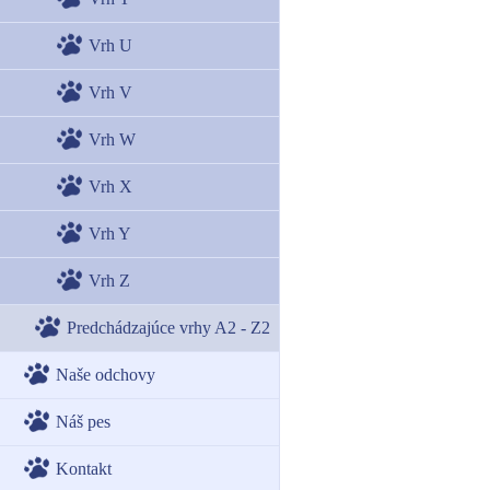
Vrh U
Vrh V
Vrh W
Vrh X
Vrh Y
Vrh Z
Predchádzajúce vrhy A2 - Z2
Naše odchovy
Náš pes
Kontakt