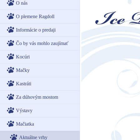
O nás
O plemene Ragdoll
Informácie o predaji
Čo by vás mohlo zaujímať
Kocúri
Mačky
Kastráti
Za dúhovým mostom
Výstavy
Mačiatka
Aktuálne vrhy