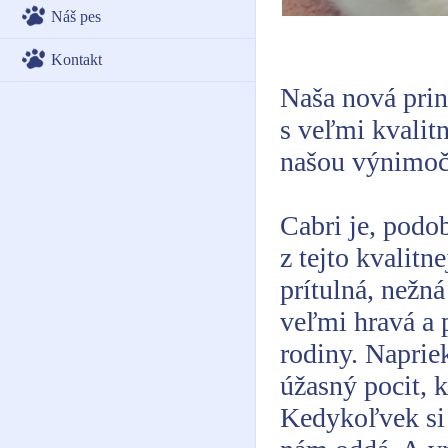
Náš pes
Kontakt
Naša nová pri
s veľmi kvali
našou výnimoč
Cabri je, podob
z tejto kvalit
prítulná, nežn
veľmi hravá a 
rodiny. Naprie
úžasný pocit, k
Kedykoľvek si 