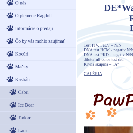
O nás
DE*Wan
O plemene Ragdoll
Informácie o predaji
Čo by vás mohlo zaujímať
Test FIV, FeLV – N/N
DNA test HCM - negativ N/N
Kocúri
DNA test PKD - negativ N/N
dilute/full color test d/d
Krvná skupina – „A“
Mačky
GALÉRIA
Kastráti
Cabri
Ice Bear
J'adore
Lara