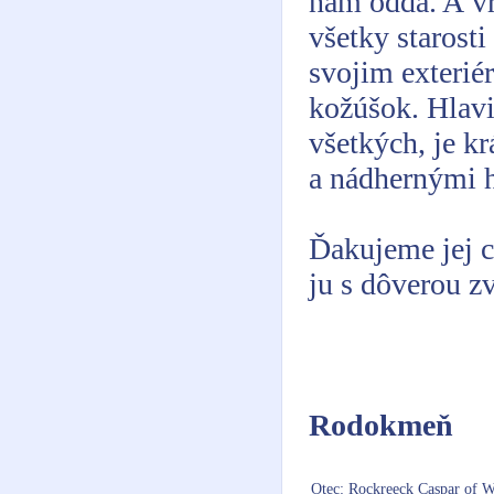
nám oddá. A vr
všetky starosti
svojim exterié
kožúšok. Hlavi
všetkých, je k
a nádhernými 
Ďakujeme jej c
ju s dôverou zv
Rodokmeň
Otec: Rockreeck Caspar of 