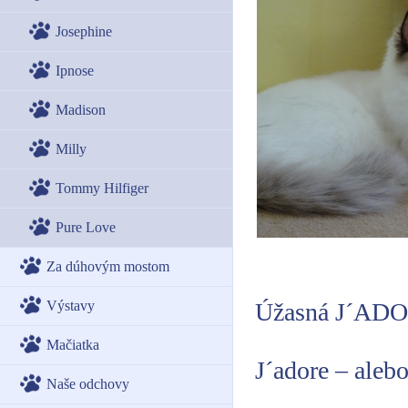
Josephine
Ipnose
Madison
Milly
Tommy Hilfiger
Pure Love
Za dúhovým mostom
Výstavy
Úžasná J´AD
Mačiatka
J´adore – aleb
Naše odchovy