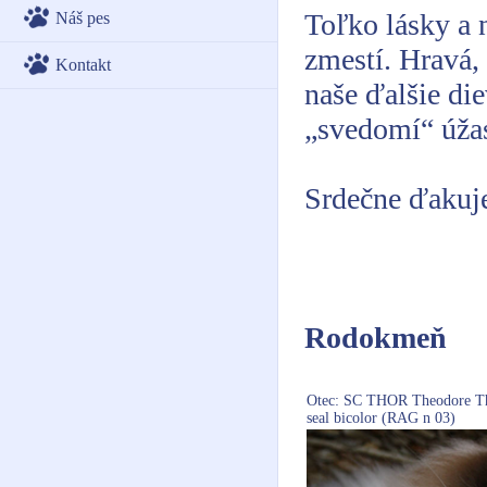
Toľko lásky a 
Náš pes
zmestí. Hravá, 
Kontakt
naše ďalšie di
„svedomí“ úžas
Srdečne ďakuje
Rodokmeň
Otec: SC THOR Theodore Th
seal bicolor (RAG n 03)