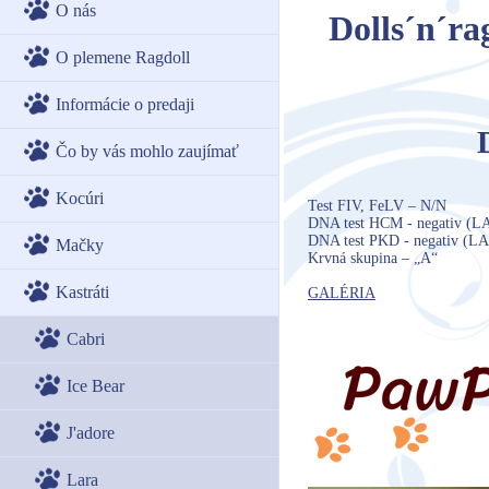
O nás
Dolls´n´ra
O plemene Ragdoll
Informácie o predaji
Čo by vás mohlo zaujímať
Kocúri
Test FIV, FeLV – N/N
DNA test HCM - negativ (
DNA test PKD - negativ (
Mačky
Krvná skupina – „A“
Kastráti
GALÉRIA
Cabri
Ice Bear
J'adore
Lara