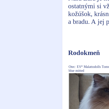
ostatnými si v
kožúšok, krásnu
a bradu. A jej
Rodokmeň
Otec: ES* Malattodolls Tom
blue mitted