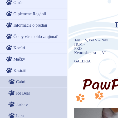
O nás
O plemene Ragdoll
Informácie o predaji
Čo by vás mohlo zaujímať
Test FIV, FeLV – N/N
HCM -
Kocúri
PKD -
Krvná skupina – „A“
Mačky
GALÉRIA
Kastráti
Cabri
Ice Bear
J'adore
Lara