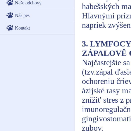
Naše odchovy
habešských mač
Hlavnými prízn
Náš pes
napriek zvýšene
Kontakt
3. LYMFOC
ZÁPALOVĚ 
Najčastejšie s
(tzv.zápal ďasi
ochoreniu črie
ázijské rasy m
znížiť stres z 
imunoregulačné
gingivostomati
zubov.