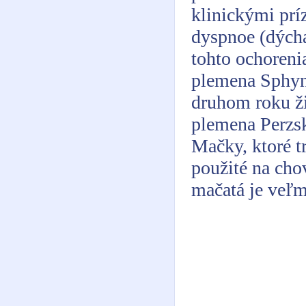
klinickými pr
dyspnoe (dýcha
tohto ochoreni
plemena Sphyn
druhom roku ž
plemena Perzsk
Mačky, ktoré t
použité na cho
mačatá je veľm