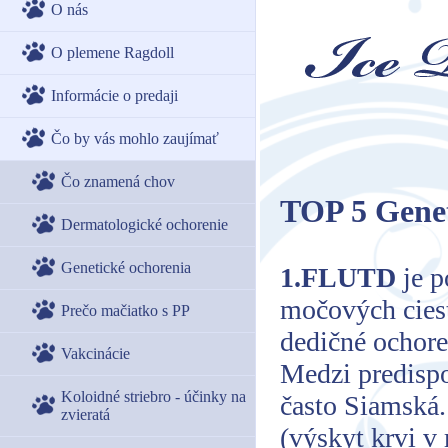
O nás
O plemene Ragdoll
Informácie o predaji
Čo by vás mohlo zaujímať
Čo znamená chov
TOP 5 Genet
Dermatologické ochorenie
Genetické ochorenia
1.FLUTD
je p
močových ciest
Prečo mačiatko s PP
dedičné ochore
Vakcinácie
Medzi predisp
Koloidné striebro - účinky na
často Siamská.
zvieratá
(výskyt krvi v 