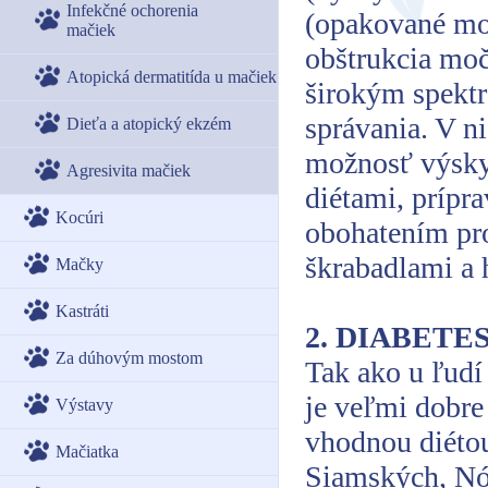
Infekčné ochorenia
(opakované moč
mačiek
obštrukcia moč
Atopická dermatitída u mačiek
širokým spektr
správania. V n
Dieťa a atopický ekzém
možnosť výskyt
Agresivita mačiek
diétami, prípr
Kocúri
obohatením pro
škrabadlami a 
Mačky
Kastráti
2. DIABETE
Za dúhovým mostom
Tak ako u ľudí
je veľmi dobre
Výstavy
vhodnou diéto
Mačiatka
Siamských, Nó