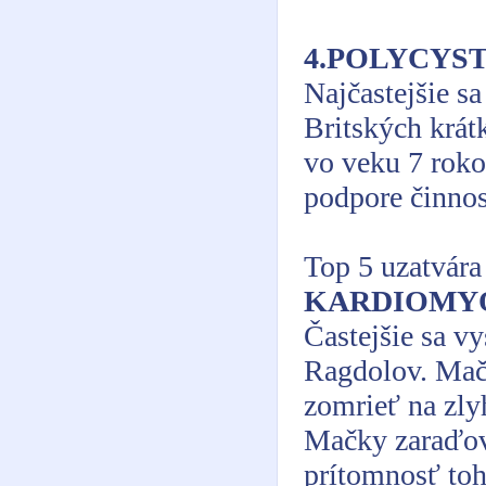
4.POLYCYS
Najčastejšie s
Britských krát
vo veku 7 roko
podpore činnost
Top 5 uzatvár
KARDIOMYO
Častejšie sa v
Ragdolov. Mač
zomrieť na zly
Mačky zaraďov
prítomnosť toh