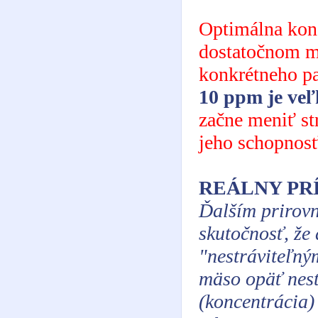
Optimálna konc
dostatočnom mn
konkrétneho p
10 ppm je veľ
začne meniť str
jeho schopnosť
REÁLNY PR
Ďalším prirov
skutočnosť, že
"nestráviteľný
mäso opäť nest
(koncentrácia)