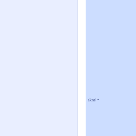
akné *