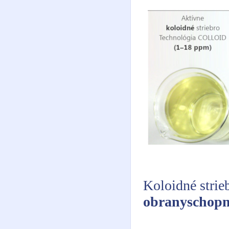
Koloidné strie
obranyschopn