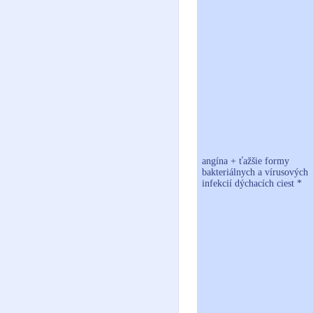
angína + ťažšie formy
bakteriálnych a vírusových
infekcií dýchacích ciest *