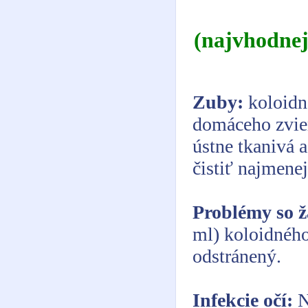
(najvhodnej
Zuby:
koloidn
domáceho zvier
ústne tkanivá 
čistiť najmene
Problémy so 
ml) koloidného
odstránený.
Infekcie očí:
N