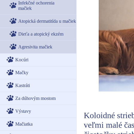
Infekčné ochorenia
mačiek
Atopická dermatitída u mačiek
Dieťa a atopický ekzém
Agresivita mačiek
Kocúri
Mačky
Kastráti
Za dúhovým mostom
Výstavy
Koloidné strie
veľmi malé čast
Mačiatka