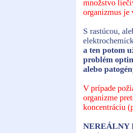
množstvo liečiv
organizmus je 
S rastúcou, ale
elektrochemic
a ten potom 
problém opti
alebo patogén
V prípade poži
organizme pre
koncentráciu (
NEREÁLNY 