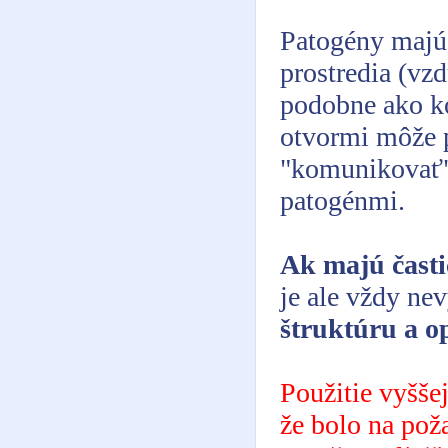
Patogény majú 
prostredia (vzd
podobne ako ko
otvormi môže p
"komunikovať" 
patogénmi.
Ak majú časti
je ale vždy ne
štruktúru a o
Použitie vyšše
že bolo na pož