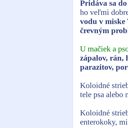
Pridáva sa do
ho veľmi dobre
vodu v miske 
črevným pro
U mačiek a ps
zápalov, rán, 
parazitov, po
Koloidné strie
tele psa alebo
Koloidné strie
enterokoky, mi