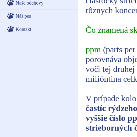
čiastočky stri
Naše odchovy
rôznych koncen
Náš pes
Čo znamená sk
Kontakt
ppm
(parts per
porovnáva obje
voči tej druhe
milióntina celk
V prípade kol
častíc rýdzeh
vyššie číslo 
strieborných č