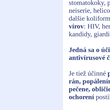
stomatokoky, 
neiserie, helico
dalšie kolifor
vírov
: HIV, he
kandidy, giard
Jedná sa o úč
antivírusové č
Je tiež účinné
rán, popálení
pečene, oblič
ochorení
posti