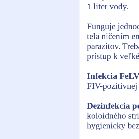
1 liter vody.
Funguje jednod
tela ničením e
parazitov. Tre
prístup k veľ
Infekcia FeLV
FIV-pozitívnej
Dezinfekcia p
koloidného str
hygienicky bez