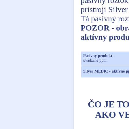
pasívny roztok
prístroji Silv
Tá pasívny roz
POZOR - obrát
aktívny prod
Pasívny produkt -
uvádzané ppm
Silver MEDIC - aktívne 
ČO JE T
AKO V