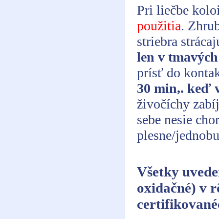
Pri liečbe kol
použitia
. Zhru
striebra stráca
len v tmavých
prísť do konta
30 min,. keď 
živočíchy zabí
sebe nesie chor
plesne/jednobu
Všetky uveden
oxidačné) v 
certifikovan