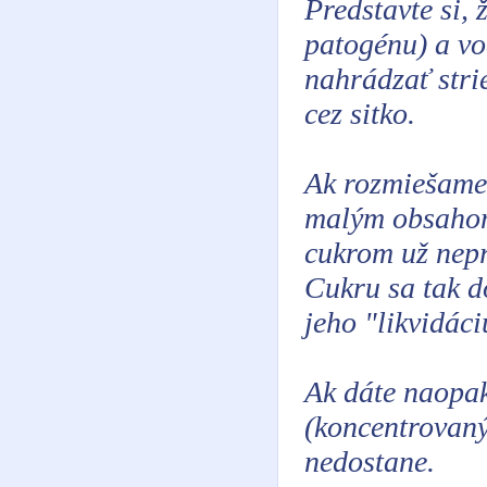
Predstavte si, 
patogénu) a vo
nahrádzať stri
cez sitko.
Ak rozmiešame 
malým obsahom 
cukrom už nepr
Cukru sa tak d
jeho "likvidáci
Ak dáte naopak
(koncentrovaný
nedostane.