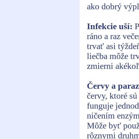
ako dobrý výpl
Infekcie uší:
P
ráno a raz veče
trvať asi týžde
liečba môže tr
zmierni akékoľ
Červy a paraz
červy, ktoré sú
funguje jednod
ničením enzýmo
Môže byť použi
rôznymi druhmi