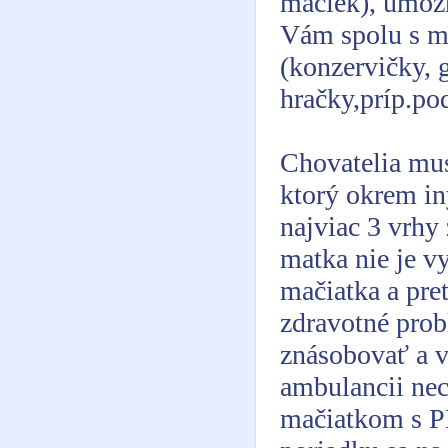
mačiek), umožň
Vám spolu s m
(konzervičky, 
hračky,príp.pod
Chovatelia mus
ktorý okrem i
najviac 3 vrhy 
matka nie je v
mačiatka a pre
zdravotné prob
znásobovať a v
ambulancii nec
mačiatkom s PP