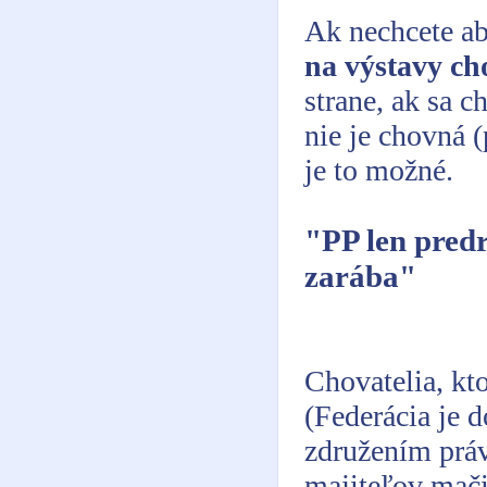
Ak nechcete ab
na výstavy ch
strane, ak sa c
nie je chovná 
je to možné.
"PP len pred
zarába"
Chovatelia, kt
(Federácia je
združením práv
majiteľov mač