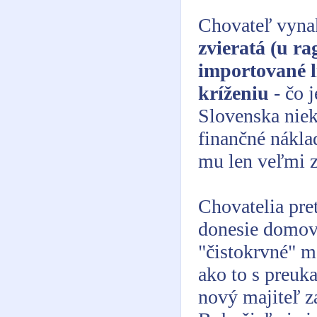
Chovateľ vyna
zvieratá (u r
importované l
kríženiu
- čo 
Slovenska niek
finančné nákla
mu len veľmi z
Chovatelia pre
donesie domov
"čistokrvné" m
ako to s preuk
nový majiteľ za