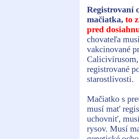
Registrovaní 
mačiatka,
to 
pred dosiahnu
chovateľa musi
vakcinované pr
Calicivírusom,
registrované po
starostlivosti.
Mačiatko s pre
musí mať regis
uchovniť, musí
rysov. Musí mať
genetické ocho