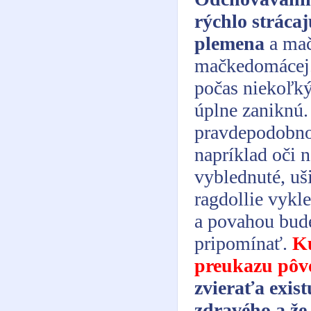
rýchlo stráca
plemena
a mač
mačkedomácej.
počas niekoľký
úplne zaniknú.
pravdepodobno
napríklad oči 
vyblednuté, uš
ragdollie vykl
a povahou bude
pripomínať.
Kú
preukazu pôvo
zvieraťa exist
zdravého a že