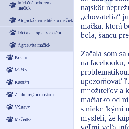
Infekčné ochorenia
najskôr nepreži
mačiek
„chovatelia“ ju
Atopická dermatitída u mačiek
mačka, ktorá b
Dieťa a atopický ekzém
bola, šancu pr
Agresivita mačiek
Začala som sa 
Kocúri
na facebooku, v
Mačky
problematikou.
upozorňovať ľu
Kastráti
množiteľov a 
Za dúhovým mostom
mačiatko od ni
s niekoľkými m
Výstavy
mysleli, že kú
Mačiatka
veľmi veľa info