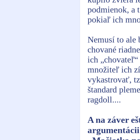
podmienok, a t
pokiaľ ich množ
Nemusí to ale 
chované riadne
ich „chovateľ“
množiteľ ich z
vykastrovať, t
štandard pleme
ragdoll....
A na záver eš
argumentácii