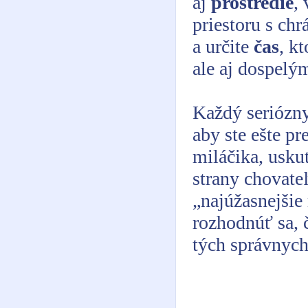
aj
prostredie
,
priestoru s chr
a určite
čas
, k
ale aj dospel
Každý seriózny
aby ste ešte 
miláčika, usku
strany chovateľ
„najúžasnejšie
rozhodnúť sa, 
tých správnych