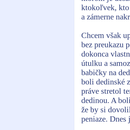
ktokoľvek, kto
a zámerne nakr
Chcem však up
bez preukazu 
dokonca vlastn
útulku a samoz
babičky na ded
boli dedinské z
práve stretol t
dedinou. A bol
že by si dovoli
peniaze. Dnes j