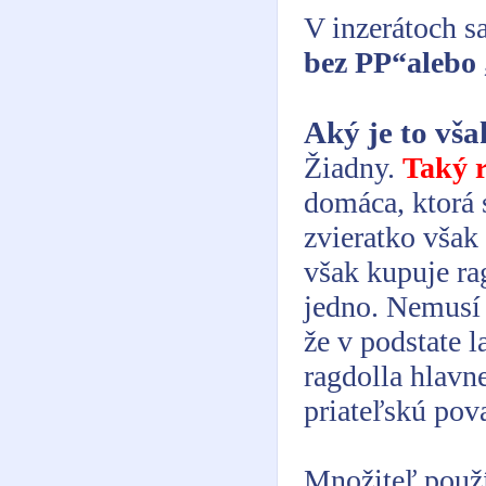
V inzerátoch s
bez PP“alebo 
Aký je to vša
Žiadny.
Taký r
domáca, ktorá
zvieratko však 
však kupuje ra
jedno. Nemusí 
že v podstate l
ragdolla hlavn
priateľskú pov
Množiteľ použí