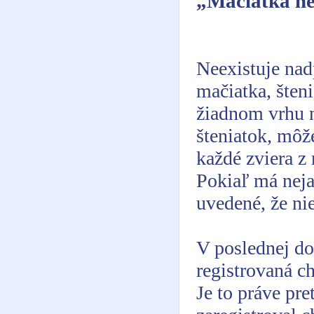
„Mačiatka ne
Neexistuje nad
mačiatka, šten
žiadnom vrhu n
šteniatok, môž
každé zviera z
Pokiaľ má neja
uvedené, že nie
V poslednej do
registrovaná 
Je to práve pre