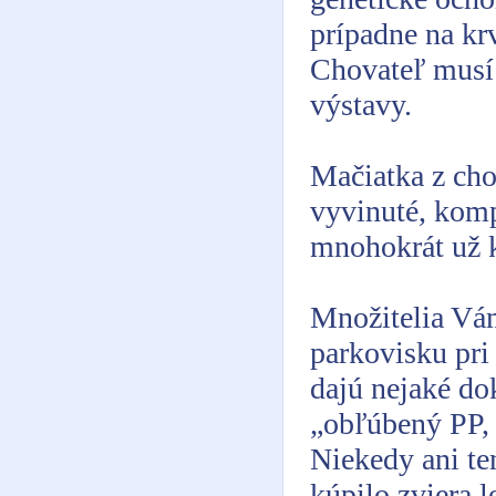
prípadne na kr
Chovateľ musí 
výstavy.
Mačiatka z cho
vyvinuté, komp
mnohokrát už k
Množitelia Vám
parkovisku pr
dajú nejaké do
„obľúbený PP, 
Niekedy ani ten
kúpilo zviera l