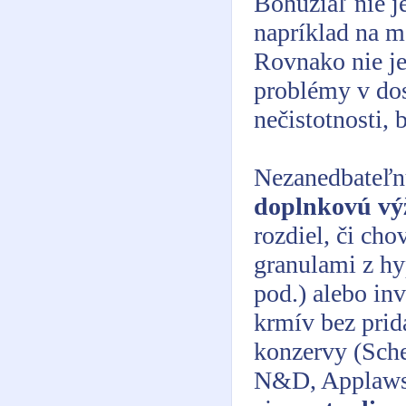
Bohužiaľ nie j
napríklad na m
Rovnako nie j
problémy v dos
nečistotnosti, b
Nezanedbateľnú
doplnkovú vý
rozdiel, či cho
granulami z hy
pod.) alebo in
krmív bez prid
konzervy (Sche
N&D, Applaws, 