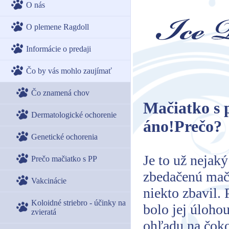
O nás
O plemene Ragdoll
Informácie o predaji
Čo by vás mohlo zaujímať
Čo znamená chov
Mačiatko s 
Dermatologické ochorenie
áno!Prečo?
Genetické ochorenia
Je to už nejaký
Prečo mačiatko s PP
zbedačenú mači
Vakcinácie
niekto zbavil.
Koloidné striebro - účinky na
bolo jej úlohou
zvieratá
ohľadu na čoko