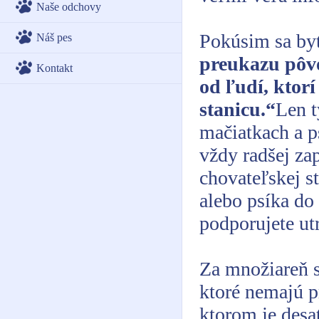
Naše odchovy
Pokúsim sa by
Náš pes
preukazu pôv
Kontakt
od ľudí, ktor
stanicu.“
Len t
mačiatkach a p
vždy radšej zap
chovateľskej s
alebo psíka do
podporujete utr
Za množiareň s
ktoré nemajú p
ktorom je desa