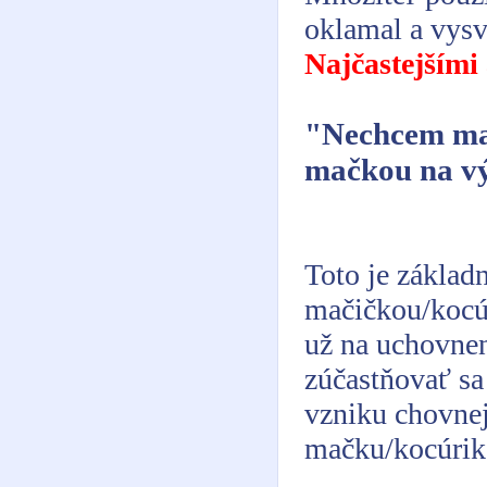
oklamal a vysv
Najčastejšími
"Nechcem mač
mačkou na v
Toto je základ
mačičkou/kocú
už na uchovnen
zúčastňovať sa
vzniku chovnej 
mačku/kocúrik