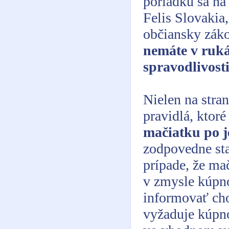
poriadku sa na
Felis Slovakia
občiansky zák
nemáte v ruká
spravodlivost
Nielen na stran
pravidlá, ktor
mačiatku po j
zodpovedne sta
prípade, že ma
v zmysle kúpn
informovať cho
vyžaduje kúpn