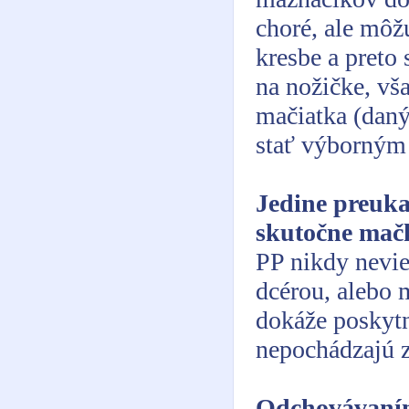
choré, ale môž
kresbe a preto 
na nožičke, vš
mačiatka (daný
stať výborným
Jedine preuka
skutočne mač
PP nikdy neviet
dcérou, alebo 
dokáže poskytn
nepochádzajú z
Odchovávaním