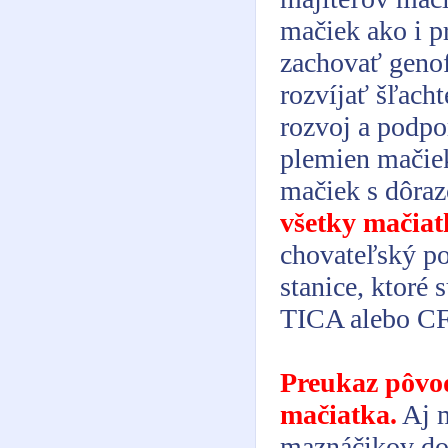
mačiek ako i p
zachovať genof
rozvíjať šľach
rozvoj a podpo
plemien mačiek
mačiek s dôra
všetky mačia
chovateľský po
stanice, ktoré 
TICA alebo C
Preukaz pôvod
mačiatka.
Aj m
maznáčikov dos