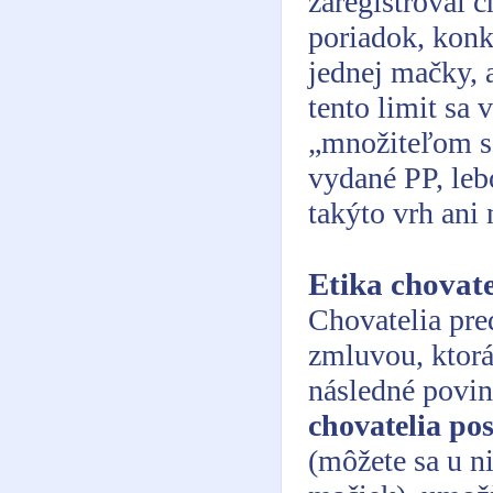
zaregistroval 
poriadok, konk
jednej mačky, 
tento limit sa
„množiteľom s 
vydané PP, leb
takýto vrh ani 
Etika chovat
Chovatelia pre
zmluvou, ktorá
následné povin
chovatelia po
(môžete sa u n