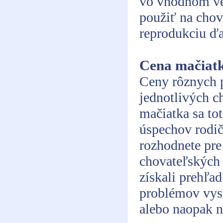
vo vhodnom ve
použiť na chov
reprodukciu ďa
Cena mačiat
Ceny rôznych p
jednotlivých c
mačiatka sa tot
úspechov rodičo
rozhodnete pre
chovateľských s
získali prehľa
problémov vysv
alebo naopak n