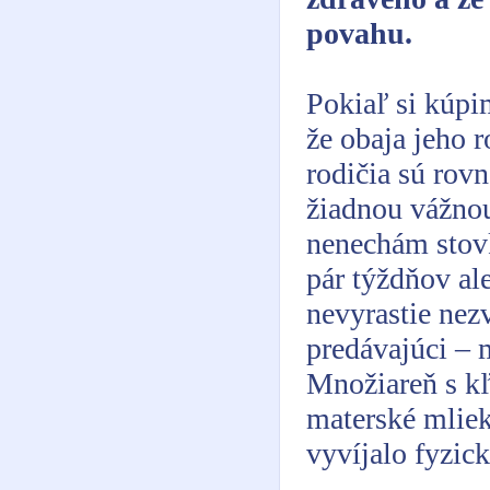
povahu.
Pokiaľ si kúp
že obaja jeho 
rodičia sú rov
žiadnou vážnou
nenechám stovk
pár týždňov al
nevyrastie nez
predávajúci – 
Množiareň s kľ
materské mliek
vyvíjalo fyzick